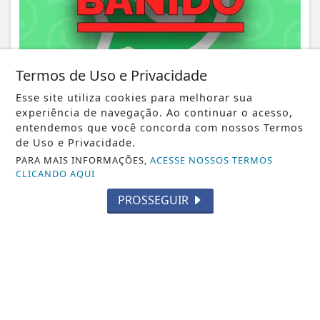
Termos de Uso e Privacidade
NOTICIA EM DESTAQUE
Saiba quais smatfones serão banidos pelo
Esse site utiliza cookies para melhorar sua
WhatsApp; veja a lista
experiência de navegação. Ao continuar o acesso,
Notícia em Destaque
entendemos que você concorda com nossos Termos
de Uso e Privacidade.
PARA MAIS INFORMAÇÕES,
ACESSE NOSSOS TERMOS
CLICANDO AQUI
PROSSEGUIR
NOTICIA EM DESTAQUE