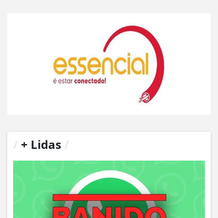
/
+ Lidas
/