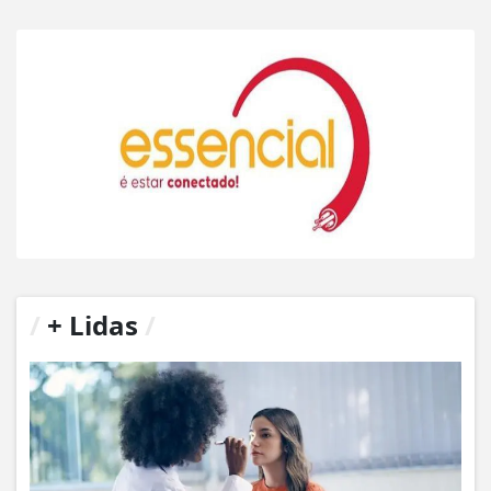
/
+ Lidas
/