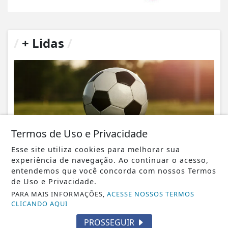
/
+ Lidas
/
Termos de Uso e Privacidade
Esse site utiliza cookies para melhorar sua
experiência de navegação. Ao continuar o acesso,
entendemos que você concorda com nossos Termos
NOTICIA EM DESTAQUE
de Uso e Privacidade.
Começa nesta sexta-feira as semifinais do
PARA MAIS INFORMAÇÕES,
ACESSE NOSSOS TERMOS
Campeonato Municipal de Futebol de
CLICANDO AQUI
Italva
PROSSEGUIR
Notícia em Destaque