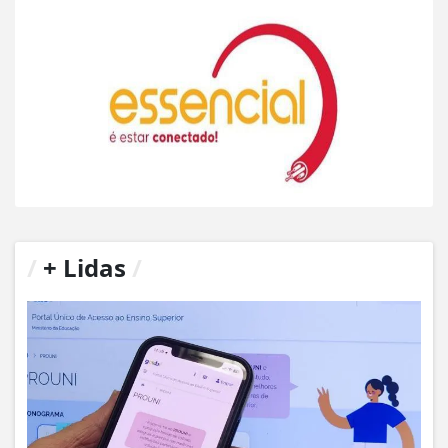
/
+ Lidas
/