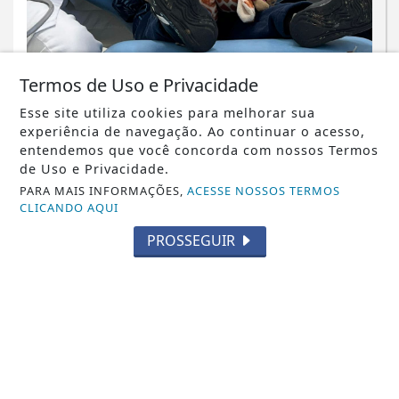
Termos de Uso e Privacidade
Esse site utiliza cookies para melhorar sua
experiência de navegação. Ao continuar o acesso,
NOTICIA EM DESTAQUE
entendemos que você concorda com nossos Termos
Volta às aulas põe a consulta
de Uso e Privacidade.
odontológica infantil em pauta
PARA MAIS INFORMAÇÕES,
ACESSE NOSSOS TERMOS
CLICANDO AQUI
Saiba Mais
PROSSEGUIR