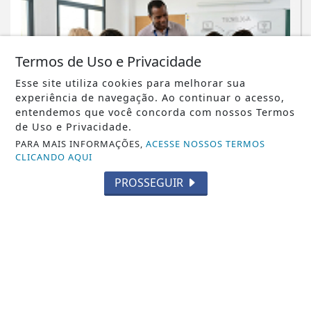
Termos de Uso e Privacidade
Esse site utiliza cookies para melhorar sua
experiência de navegação. Ao continuar o acesso,
entendemos que você concorda com nossos Termos
de Uso e Privacidade.
PARA MAIS INFORMAÇÕES,
ACESSE NOSSOS TERMOS
NOTICIA EM DESTAQUE
CLICANDO AQUI
Impressão 3D ganha espaço em
PROSSEGUIR
projetos educacionais
Saiba Mais