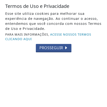
Notícia em Destaque
Termos de Uso e Privacidade
Esse site utiliza cookies para melhorar sua
experiência de navegação. Ao continuar o acesso,
entendemos que você concorda com nossos Termos
de Uso e Privacidade.
PARA MAIS INFORMAÇÕES,
ACESSE NOSSOS TERMOS
CLICANDO AQUI
PROSSEGUIR
NOTICIA EM DESTAQUE
Italva amplia opções de esporte com a
chegada das aulas gratuitas de Beach
Tennis
Notícia em Destaque