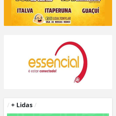
/
+ Lidas
/