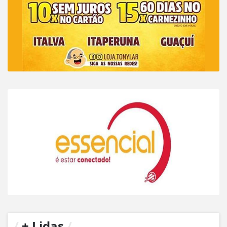
/
+ Lidas
/