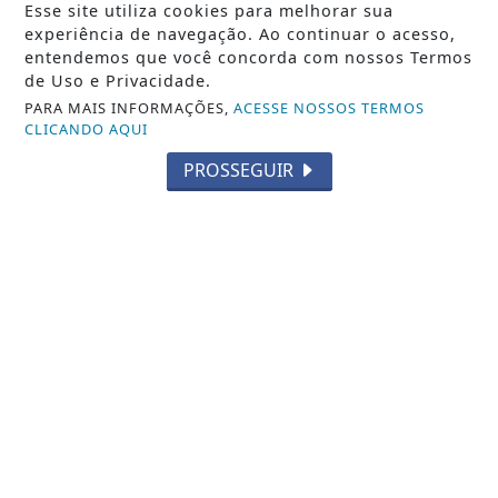
Esse site utiliza cookies para melhorar sua
BRASIL
experiência de navegação. Ao continuar o acesso,
Ninguém acerta Mega-Sena; prêmio
entendemos que você concorda com nossos Termos
acumula para R$ 165 milhões
de Uso e Privacidade.
Dezenas sorteadas foram: 16 - 21 - 24 - 31 - 43
PARA MAIS INFORMAÇÕES,
ACESSE NOSSOS TERMOS
- 54
CLICANDO AQUI
PROSSEGUIR
NOTICIA EM DESTAQUE
Começa nesta sexta-feira as semifinais do
Campeonato Municipal de Futebol de
Italva