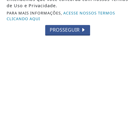
de Uso e Privacidade.
PARA MAIS INFORMAÇÕES,
ACESSE NOSSOS TERMOS
CLICANDO AQUI
PROSSEGUIR
NOTICIA EM DESTAQUE
Italva amplia opções de esporte com a
chegada das aulas gratuitas de
Beach...
Saiba Mais