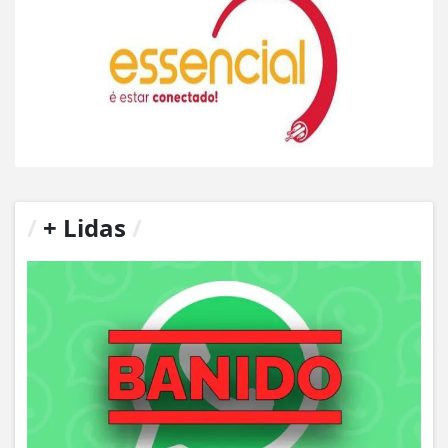
/
+ Lidas
/