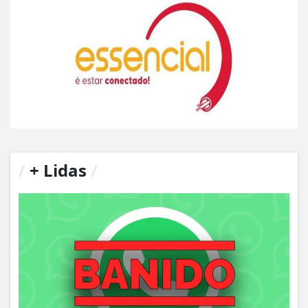
/
+ Lidas
/