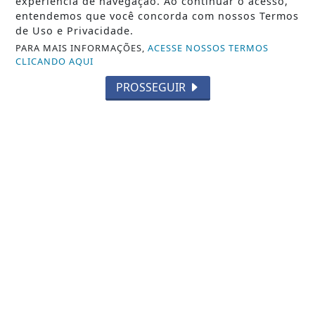
experiência de navegação. Ao continuar o acesso,
entendemos que você concorda com nossos Termos
de Uso e Privacidade.
PARA MAIS INFORMAÇÕES,
ACESSE NOSSOS TERMOS
CLICANDO AQUI
PROSSEGUIR
NOTICIA EM DESTAQUE
Italva amplia opções de esporte com a
chegada das aulas gratuitas de
Beach...
Saiba Mais