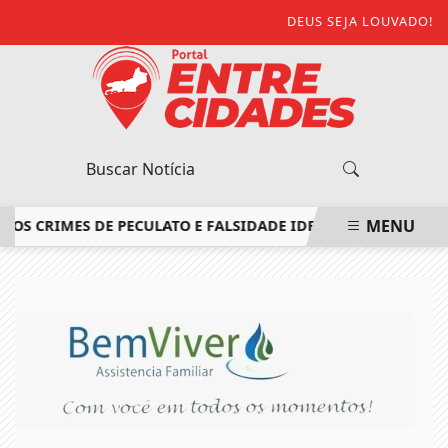
DEUS SEJA LOUVADO!
MENU
S CRIMES DE PECULATO E FALSIDADE IDEOLÓGICA
BALANÇA 
EM ALTA