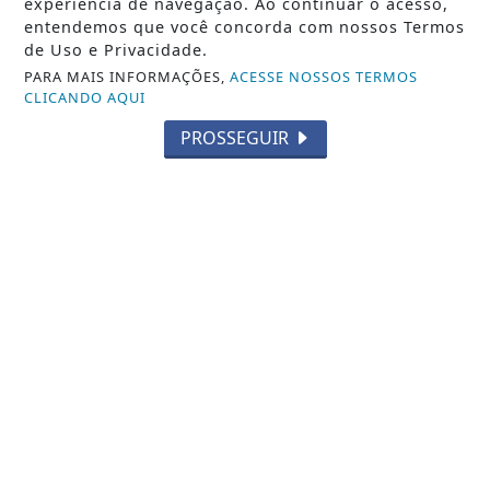
Veja Também
experiência de navegação. Ao continuar o acesso,
entendemos que você concorda com nossos Termos
de Uso e Privacidade.
PARA MAIS INFORMAÇÕES,
ACESSE NOSSOS TERMOS
CLICANDO AQUI
PROSSEGUIR
NOTICIA EM DESTAQUE
Evento em Alphaville trata YouTube
como ativo de negócio