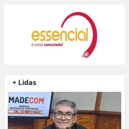
/
+ Lidas
/