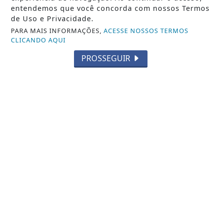
entendemos que você concorda com nossos Termos
de Uso e Privacidade.
PARA MAIS INFORMAÇÕES,
ACESSE NOSSOS TERMOS
CLICANDO AQUI
PROSSEGUIR
NOTICIA EM DESTAQUE
Eleição suplementar para Prefeitura
de Itaguaí será em 25 de outubro,
mesma...
Saiba Mais