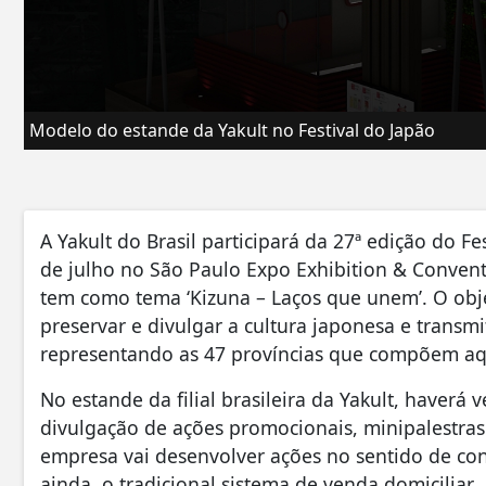
Modelo do estande da Yakult no Festival do Japão
A Yakult do Brasil participará da 27ª edição do Fe
de julho no São Paulo Expo Exhibition & Convent
tem como tema ‘Kizuna – Laços que unem’. O objet
preservar e divulgar a cultura japonesa e transmi
representando as 47 províncias que compõem aq
No estande da filial brasileira da Yakult, haver
divulgação de ações promocionais, minipalestras
empresa vai desenvolver ações no sentido de conq
ainda, o tradicional sistema de venda domiciliar.