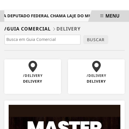
MENU
 A DEPUTADO FEDERAL CHAMA LAJE DO MURIAÉ DE ‘MUNICÍPI
EM ALTA
/GUIA COMERCIAL
DELIVERY
BUSCAR
/DELIVERY
/DELIVERY
DELIVERY
DELIVERY