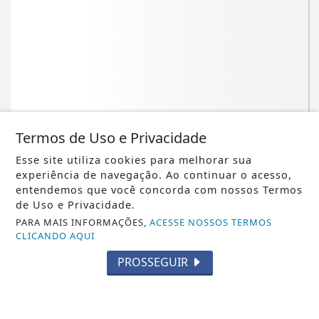
Termos de Uso e Privacidade
Esse site utiliza cookies para melhorar sua
NOTICIA EM DESTAQUE
experiência de navegação. Ao continuar o acesso,
entendemos que você concorda com nossos Termos
Agroamazônia triplica conversas com
de Uso e Privacidade.
agente de IA
PARA MAIS INFORMAÇÕES,
ACESSE NOSSOS TERMOS
CLICANDO AQUI
Saiba Mais
PROSSEGUIR