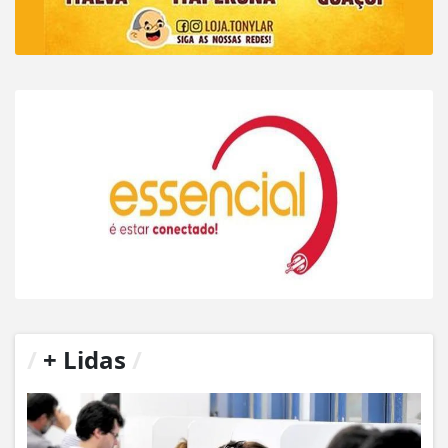
/
+ Lidas
/